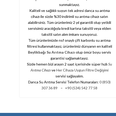
sunmaktayız.
Kaliteli ve sağlıklı suyun tek adresi darıca su arıtma
cihazı ile sizde %30 indirimli su arıtma cihazı satın
alabilirsiniz. Tüm ürünlerimiz 2 yıl garantili olup yetkili
servisimiz aracılığıyla kredi kartına taksitli veya elden
taksitli satın alım imkanı sunuyoruz.
Tüm ürünlerimizde nsf onaylı çift karbonlu su arıtma
filtresi kullanmaktayız, ürünlerimiz dünyanın en kaliteli
Beylikbağı Su Arıtma Cihazı
olup ömür boyu servis
garantisi sağlamaktayız.
Sizde hemen bizi arayın 2 saat içerisinde süper hızlı
Su
Arıtma Cihazı
ve
Her Cihaza Uygun Filtre Değişimi
servisi sağlayalım.
Darıca Su Arıtma Servisi Telefon Numaraları:
0 (850)
307 36 89
–
+90 (534) 542 77 58