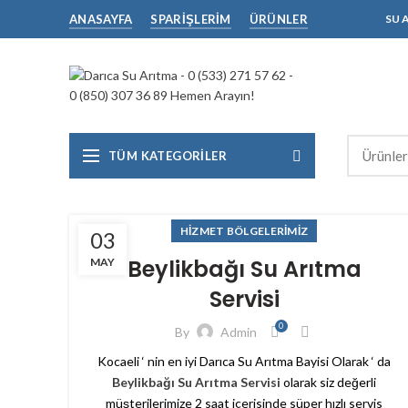
SU 
ANASAYFA
SPARIŞLERIM
ÜRÜNLER
TÜM KATEGORILER
HİZMET BÖLGELERİMİZ
03
Beylikbağı Su Arıtma
MAY
Servisi
0
By
Admin
Kocaeli ‘ nin en iyi Darıca Su Arıtma Bayisi Olarak ‘ da
Beylikbağı Su Arıtma Servisi
olarak siz değerli
müşterilerimize 2 saat içerisinde süper hızlı servis