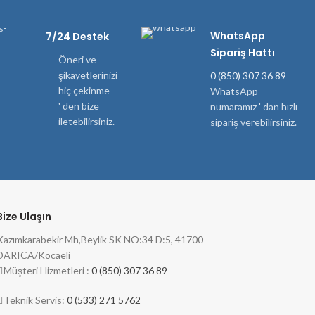
WhatsApp
7/24 Destek
Sipariş Hattı
Öneri ve
şikayetlerinizi
0 (850) 307 36 89
hiç çekinme
WhatsApp
' den bize
numaramız ' dan hızlı
iletebilirsiniz.
sipariş verebilirsiniz.
Bize Ulaşın
Kazımkarabekir Mh,Beylik SK NO:34 D:5, 41700
DARICA/Kocaeli
Müşteri Hizmetleri :
0 (850) 307 36 89
Teknik Servis:
0 (533) 271 5762