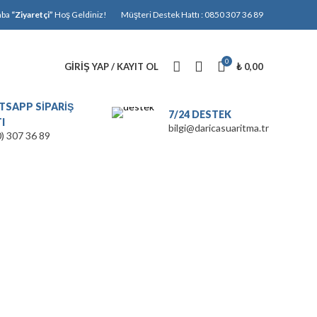
aba
“Ziyaretçi”
Hoş Geldiniz!
Müşteri Destek Hattı : 0850 307 36 89
0
GIRIŞ YAP / KAYIT OL
₺
0,00
SAPP SİPARİŞ
7/24 DESTEK
I
bilgi@daricasuaritma.tr
0) 307 36 89