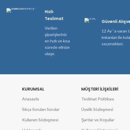
Hızlı
Teslimat
Güvenli Alışve
Verilen
12 Ay ' a varan t
şiparişleriniz
imkanları ile ko
en hızlı ve kısa
seçenekleri.
sürede elinize
ulaşır.
KURUMSAL
MÜŞTERI İLIŞKILERI
Anasayfa
Teslimat Politikası
Sıkça Sorulan Sorular
Üyelik Sözleşmesi
Kullanım Sözleşmesi
Şartlar ve Koşullar