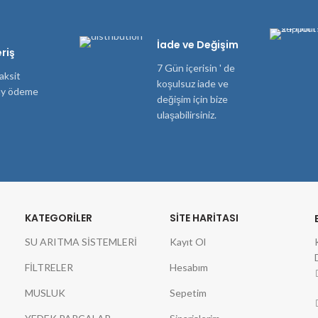
İade ve Değişim
riş
7 Gün içerisin ' de
aksit
koşulsuz iade ve
lay ödeme
değişim için bize
ulaşabilirsiniz.
KATEGORILER
SITE HARITASI
SU ARITMA SİSTEMLERİ
Kayıt Ol
FİLTRELER
Hesabım
MUSLUK
Sepetim